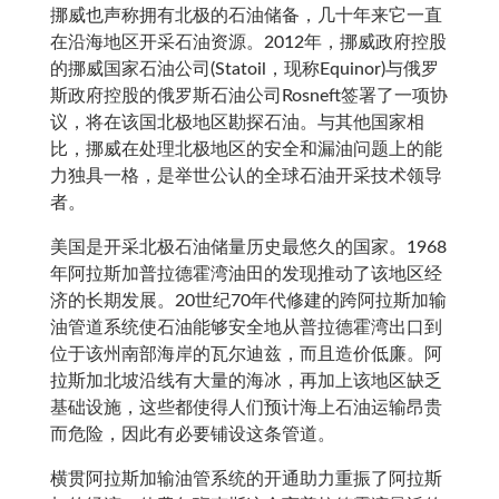
挪威也声称拥有北极的石油储备，几十年来它一直
在沿海地区开采石油资源。2012年，挪威政府控股
的挪威国家石油公司(Statoil，现称Equinor)与俄罗
斯政府控股的俄罗斯石油公司Rosneft签署了一项协
议，将在该国北极地区勘探石油。与其他国家相
比，挪威在处理北极地区的安全和漏油问题上的能
力独具一格，是举世公认的全球石油开采技术领导
者。
美国是开采北极石油储量历史最悠久的国家。1968
年阿拉斯加普拉德霍湾油田的发现推动了该地区经
济的长期发展。20世纪70年代修建的跨阿拉斯加输
油管道系统使石油能够安全地从普拉德霍湾出口到
位于该州南部海岸的瓦尔迪兹，而且造价低廉。阿
拉斯加北坡沿线有大量的海冰，再加上该地区缺乏
基础设施，这些都使得人们预计海上石油运输昂贵
而危险，因此有必要铺设这条管道。
横贯阿拉斯加输油管系统的开通助力重振了阿拉斯