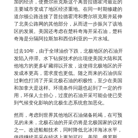
加的经济，使费尔班克斯这个离普拉德霍湾最近的
主要城市变成了地区经济重地。在同一时期修建的
道尔顿公路连接了普拉德霍湾和费尔班克斯并延伸
了北美公路网的其他部分，从而进一步振兴了该地
区的发展。美国还考虑在楚科奇海开采石油，楚科
奇海是分隔阿拉斯加和西伯利亚的一片水域。
过去10年，由于全球油价下跌，北极地区的石油开
发陷入停滞。水下钻探技术的出现使美国大陆和其
他地方的更多矿藏得以开发，这使得北极地区的开
发成本更高，需求度也更低。随之而来的石油供应
过剩也打消了开采北极石油的积极性，至少在美国
和加拿大是这样。环境条件问题也起到了一定的作
用，环保人士担心，过度的石油开采可能会使已受
到气候变化影响的北极生态系统愈加恶化。
然而，考虑到世界其他地区石油储备耗竭，在可预
见的未来，北极石油的开采仍将是北极国家的议程
之一。改进船舶技术，同时降低北冰洋海冰水平，
使得继续开采在经济上更加可行。美国、俄罗斯、