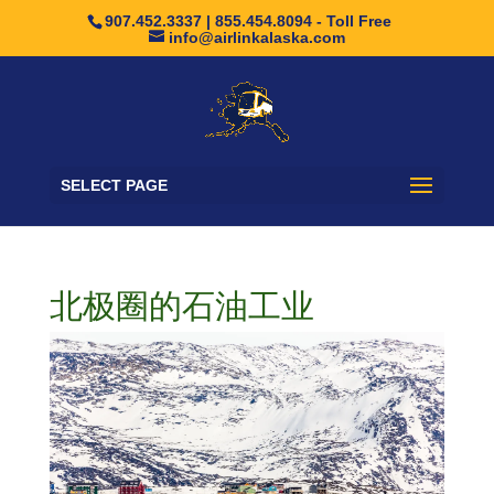
907.452.3337 | 855.454.8094 - Toll Free
info@airlinkalaska.com
SELECT PAGE
北极圈的石油工业