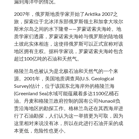
漏到海洋中的情况。
2007年，俄罗斯地质学家开始了Arktika 2007之
旅，探索位于北冰洋东部俄罗斯领土和加拿大埃尔
斯米尔岛之间的水下隆脊——罗蒙诺索夫海岭。地
质学家们透露，罗蒙诺索夫海岭与俄罗斯的陆地领
土彼此实体相连，这使得俄罗斯可以正式宣称对该
地区拥有主权。据科学家说，罗蒙诺索夫海岭包含
超过100亿吨的石油和天然气。
格陵兰岛也被认为是北极石油和天然气的一个来
源。2001年，美国地质调查局(U.S. Geological
Survey)估计，位于该国东北海岸外的格陵兰海
(Greenland Sea)水域可能蕴藏着多达1100亿桶石
油。丹麦和格陵兰政府控制的国有公司Nunaoil负
责沿海地区的勘探工作。格林兰岛还在其西海岸进
行了石油勘探，人们认为这一举措更为可取，因为
这里相对来说没有冰，所以在此进行石油开采的成
本更低，危险性也更小。