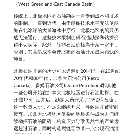
（West Greenland-East Canada Basin）。
传统上，北极地区的石油勘探一直受到成本和技术
的限制。一直到近代，由于船舶技术水平无法使船
舶在北冰洋的大量海冰中穿行，北极地区的船只仍
然无法通行。这些技术限制使得石油勘探和钻探变
得不切实际。此外，除非石油价格高于某一水平，
否则，其高昂成本会使北极的石油开采成为赔钱的
项目。
北极石油开采的历史可以追溯到20世纪。在20世纪
70年代和80年代，加拿大石油公司(Petro
Canada)、多姆石油公司(Dome Petroleum)和其他
一些公司开始在加拿大北极地区进行石油勘探。在
开掘176口油井后，勘探人员开采了19亿桶石油，
这一数量太少，不足以继续开采，导致油井被密封
废弃。加拿大北极地区复杂的地质条件成为人们继
续勘探石油的阻碍，构造压力导致天然气的产量远
远超过石油，同时构造裂缝导致某一点出现石油泄