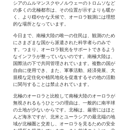
シアのムルマンスクやノルウェーのトロムソなど
の多くの北極都市は、その位置が示すよりも暖か
く、より穏やかな天候で、オーロラ観測には理想
的な場所となっています。
今日まで、南極大陸の唯一の住民は、観測のため
にさまざまな国から派遣された科学者らのみで
す。つまり、オーロラ観光をサポートできるよう
なインフラが整っていないのです。南極大陸は、
国際法の下で共同管理されています。複数の国が
自由に使用でき、また、軍事活動、経済発展、大
規模な定住化や植民地化を促進するその他の活動
に関与することは禁止されています。
北極のオーロラと比較して南極大陸のオーロラが
無視されるもうひとつの理由は、一般的に南半球
の土地が少ないからです。北極は、厳密にはほと
んど海氷ですが、北米とユーラシアの最北端の地
域が北極圏と交差し、オーロラを見るための安全