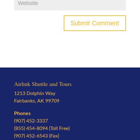
Airlink Shuttle and Tours
1213 Dolphin Way
Fairbanks, AK 99709
Phones
(907) 452-3337
(855) 454-8094 (Toll Free)
(907) 452-6543 (Fax)