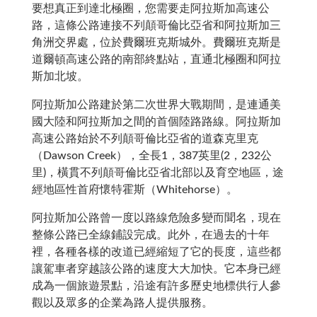
要想真正到達北極圈，您需要走阿拉斯加高速公
路，這條公路連接不列顛哥倫比亞省和阿拉斯加三
角洲交界處，位於費爾班克斯城外。費爾班克斯是
道爾頓高速公路的南部終點站，直通北極圈和阿拉
斯加北坡。
阿拉斯加公路建於第二次世界大戰期間，是連通美
國大陸和阿拉斯加之間的首個陸路路線。阿拉斯加
高速公路始於不列顛哥倫比亞省的道森克里克
（Dawson Creek），全長1，387英里(2，232公
里)，橫貫不列顛哥倫比亞省北部以及育空地區，途
經地區性首府懷特霍斯（Whitehorse）。
阿拉斯加公路曾一度以路線危險多變而聞名，現在
整條公路已全線鋪設完成。此外，在過去的十年
裡，各種各樣的改道已經縮短了它的長度，這些都
讓駕車者穿越該公路的速度大大加快。它本身已經
成為一個旅遊景點，沿途有許多歷史地標供行人參
觀以及眾多的企業為路人提供服務。