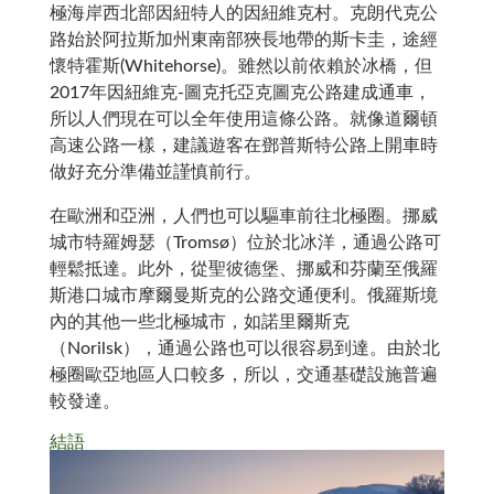
極海岸西北部因紐特人的因紐維克村。克朗代克公
路始於阿拉斯加州東南部狹長地帶的斯卡圭，途經
懷特霍斯(Whitehorse)。雖然以前依賴於冰橋，但
2017年因紐維克-圖克托亞克圖克公路建成通車，
所以人們現在可以全年使用這條公路。就像道爾頓
高速公路一樣，建議遊客在鄧普斯特公路上開車時
做好充分準備並謹慎前行。
在歐洲和亞洲，人們也可以驅車前往北極圈。挪威
城市特羅姆瑟（Tromsø）位於北冰洋，通過公路可
輕鬆抵達。此外，從聖彼德堡、挪威和芬蘭至俄羅
斯港口城市摩爾曼斯克的公路交通便利。俄羅斯境
內的其他一些北極城市，如諾里爾斯克
（Norilsk），通過公路也可以很容易到達。由於北
極圈歐亞地區人口較多，所以，交通基礎設施普遍
較發達。
結語