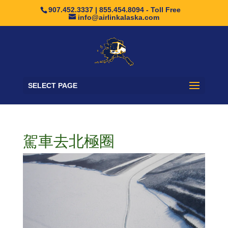
907.452.3337 | 855.454.8094 - Toll Free
info@airlinkalaska.com
SELECT PAGE
駕車去北極圈