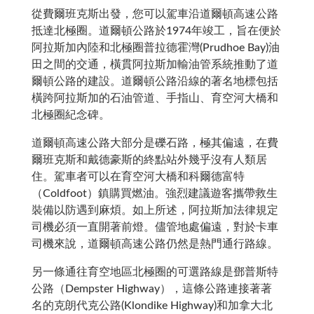
從費爾班克斯出發，您可以駕車沿道爾頓高速公路
抵達北極圈。道爾頓公路於1974年竣工，旨在便於
阿拉斯加內陸和北極圈普拉德霍灣(Prudhoe Bay)油
田之間的交通，橫貫阿拉斯加輸油管系統推動了道
爾頓公路的建設。道爾頓公路沿線的著名地標包括
橫跨阿拉斯加的石油管道、手指山、育空河大橋和
北極圈紀念碑。
道爾頓高速公路大部分是礫石路，極其偏遠，在費
爾班克斯和戴德豪斯的終點站外幾乎沒有人類居
住。駕車者可以在育空河大橋和科爾德富特
（Coldfoot）鎮購買燃油。強烈建議遊客攜帶救生
裝備以防遇到麻煩。如上所述，阿拉斯加法律規定
司機必須一直開著前燈。儘管地處偏遠，對於卡車
司機來說，道爾頓高速公路仍然是熱門通行路線。
另一條通往育空地區北極圈的可選路線是鄧普斯特
公路（Dempster Highway），這條公路連接著著
名的克朗代克公路(Klondike Highway)和加拿大北