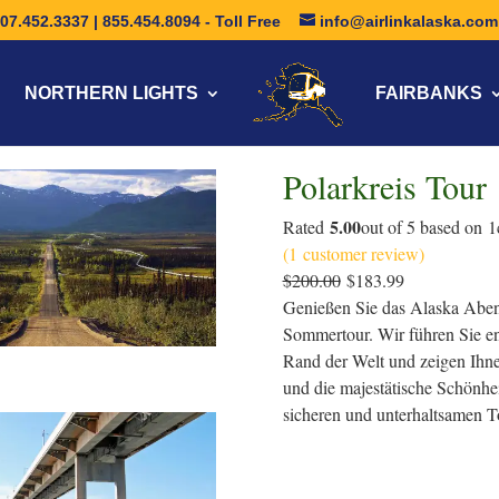
07.452.3337 | 855.454.8094 - Toll Free
info@airlinkalaska.com
NORTHERN LIGHTS
FAIRBANKS
Polarkreis Tour
5.00
Rated
out of 5 based on
1
(
1
customer review)
$
200.00
$
183.99
Genießen Sie das Alaska Abent
Sommertour. Wir führen Sie e
Rand der Welt und zeigen Ihne
und die majestätische Schönhe
sicheren und unterhaltsamen T