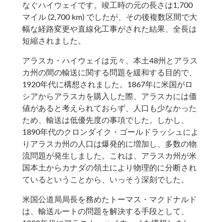
なぐハイウェイです。竣工時の元の長さは1,700
マイル (2,700 km) でしたが、その後複数区間で大
幅な経路変更や直線化工事がされた結果、全長は
短縮されました。
アラスカ・ハイウェイは元々、本土48州とアラス
カ州の間の輸送に関する問題を緩和する目的で、
1920年代に構想されました。1867年に米国がロ
シアからアラスカを購入した際、アラスカには価
値があると考えられておらず、人口も少なかった
ため、輸送は低優先度の事項でした。しかし、
1890年代のクロンダイク・ゴールドラッシュによ
りアラスカ州の人口は爆発的に増加し、多数の物
流問題が発生しました。これは、アラスカ州が米
国本土からカナダの領土により物理的に分断され
ているということから、いっそう深刻でした。
米国公道局局長を務めたトーマス・マクドナルド
は、輸送ルートの問題を解決する手段として、