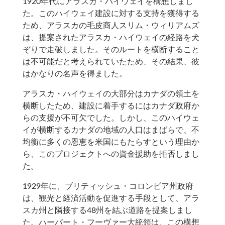
1920年代にアラスカ・ハイウェイを構想しまし
た。このハイウェイ建設に対する支持を獲得する
ため、アラスカの毛皮商人スリム・ウィリアムズ
は、提案されたアラスカ・ハイウェイの経路を犬
ぞりで走破しました。そのルートを横断すること
は不可能だと考えられていたため、その結果、彼
はかなりの名声を得ました。
アラスカ・ハイウェイの大部分はカナダの領土を
横断したため、建設に着手するにはカナダ政府か
らの支援が不可欠でした。しかし、このハイウェ
イが横断するカナダの地域の人口はまばらで、不
均衡に多くの恩恵を米国にもたらすという理由か
ら、このプロジェクトへの資金援助を拒否しまし
た。
1929年に、ブリティッシュ・コロンビア州政府
は、観光と経済活動を促進する手段として、アラ
スカ州と隣接する48州を結ぶ道路を提案しまし
た。ハーバート・フーヴァー大統領は、この構想