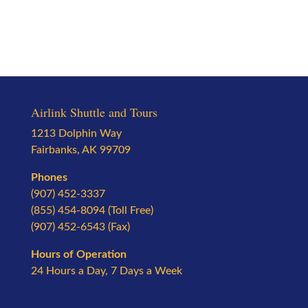
Airlink Shuttle and Tours
1213 Dolphin Way
Fairbanks, AK 99709
Phones
(907) 452-3337
(855) 454-8094 (Toll Free)
(907) 452-6543 (Fax)
Hours of Operation
24 Hours a Day, 7 Days a Week