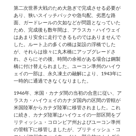
第二次世界大戦のため大急ぎで完成させる必要が
あり、狭いスイッチバックや急勾配、劣悪な路
面、ガードレールの欠如などが問題となっていた
ため、完成後も数年間は、アラスカ・ハイウェイ
はあまり安全に走行できるものではありませんで
した。ルート上の多くの橋は架設の浮橋でした
が、それらは徐々に丸木橋にアップグレードさ
れ、さらにその後、時間の余裕がある場合は鋼製
橋に付け替えられました。ユーコン準州のハイウ
ェイの一部は、永久凍土の融解により、1943年に
一時的に通過できなくなりました。
1946年、米国・カナダ間の当初の合意に従い、ア
ラスカ・ハイウェイのカナダ国内の区間の管轄が
米国陸軍からカナダ陸軍に移管されました。これ
に続き、カナダ陸軍はハイウェイの一部区間をブ
リティッシュ・コロンビア州およびユーコン準州
の管轄下に移管しましたが、ブリティッシュ・コ