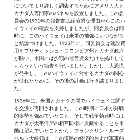
についてより詳しく調査するためにアメリカ人と
カナダ人専門家のパネルを設置しました。この委
員会の1931年の報告書は経済的な理由からこのハ
イウェイの建設を支持しましたが、同委員会は同
時に、このハイウェイは米軍の補強にもつながる
と結論づけました。1933年に、同委員会は建設費
用をブリティッシュ・コロンビア州とカナダ政府
が賄い、米国には少額の運営資金だけを拠出して
もらうという勧告を行いました。しかし、大恐慌
が発生し、このハイウェイに対するカナダの関心
が薄れたために、その後の計画は行き詰まりまし
た。
1936年に、米国とカナダの間でハイウェイに関す
る交渉が再開されました。この時期に日本が好戦
的姿勢を強めていたこと、そして戦争勃発時には
カナダが太平洋岸の相互防衛に貢献することを米
国は望んでいたことから、フランクリン・ルーズ
ベルト大統領は、この道路の経済的および軍事的