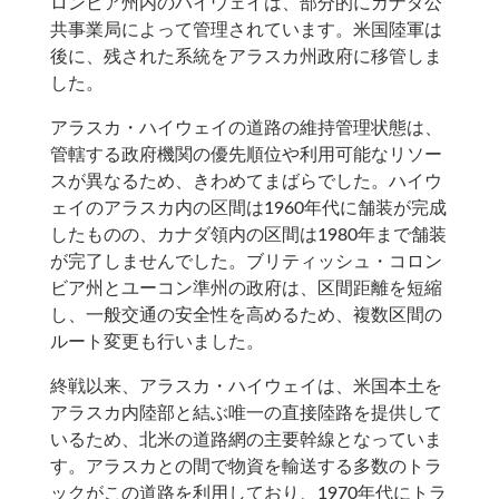
ロンビア州内のハイウェイは、部分的にカナダ公
共事業局によって管理されています。米国陸軍は
後に、残された系統をアラスカ州政府に移管しま
した。
アラスカ・ハイウェイの道路の維持管理状態は、
管轄する政府機関の優先順位や利用可能なリソー
スが異なるため、きわめてまばらでした。ハイウ
ェイのアラスカ内の区間は1960年代に舗装が完成
したものの、カナダ領内の区間は1980年まで舗装
が完了しませんでした。ブリティッシュ・コロン
ビア州とユーコン準州の政府は、区間距離を短縮
し、一般交通の安全性を高めるため、複数区間の
ルート変更も行いました。
終戦以来、アラスカ・ハイウェイは、米国本土を
アラスカ内陸部と結ぶ唯一の直接陸路を提供して
いるため、北米の道路網の主要幹線となっていま
す。アラスカとの間で物資を輸送する多数のトラ
ックがこの道路を利用しており、1970年代にトラ