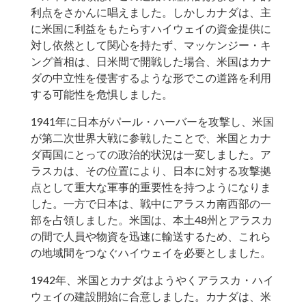
利点をさかんに唱えました。しかしカナダは、主
に米国に利益をもたらすハイウェイの資金提供に
対し依然として関心を持たず、マッケンジー・キ
ング首相は、日米間で開戦した場合、米国はカナ
ダの中立性を侵害するような形でこの道路を利用
する可能性を危惧しました。
1941年に日本がパール・ハーバーを攻撃し、米国
が第二次世界大戦に参戦したことで、米国とカナ
ダ両国にとっての政治的状況は一変しました。ア
ラスカは、その位置により、日本に対する攻撃拠
点として重大な軍事的重要性を持つようになりま
した。一方で日本は、戦中にアラスカ南西部の一
部を占領しました。米国は、本土48州とアラスカ
の間で人員や物資を迅速に輸送するため、これら
の地域間をつなぐハイウェイを必要としました。
1942年、米国とカナダはようやくアラスカ・ハイ
ウェイの建設開始に合意しました。カナダは、米